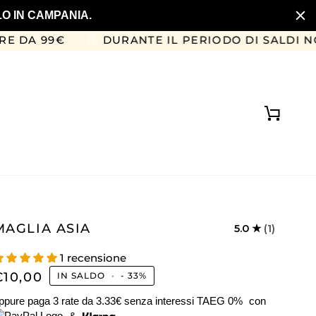
LO IN CAMPANIA.
DURANTE IL PERIODO DI SALDI NON SI EFF
Carrell
MAGLIA ASIA
5.0
(1)
1 recensione
€10,00
IN SALDO
•
-
33%
ppure paga 3 rate da
3.33€
senza interessi TAEG 0%
con
&