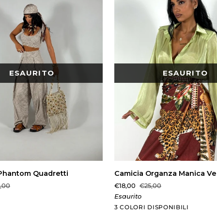
ESAURITO
ESAURITO
IUNGI AL CARRELLO
AGGIUNTA RAPID
Camicia
Phantom Quadretti
Camicia Organza Manica Ve
Organza
,00
€18,00
€25,00
Manica
Esaurito
Ventaglio
Verde
Giallo
Marrone
3 COLORI DISPONIBILI