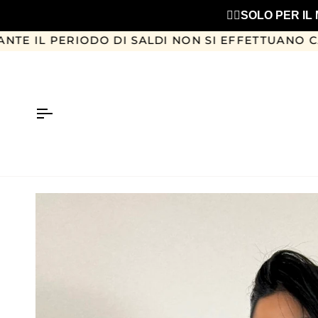
Salta
❤️‍🔥SOLO PER 
al
contenuto
RIODO DI SALDI NON SI EFFETTUANO CAMBI O RE