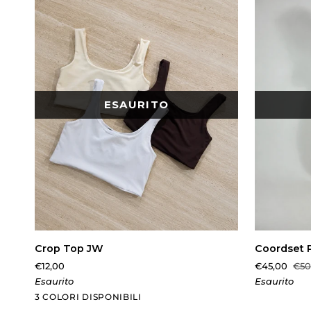
ESAURITO
AGGIUNTA RAPIDA
AGG
Crop
Coordset
Crop Top JW
Coordset 
Top
Phantom
€12,00
€45,00
€50
JW
Quadretti
Esaurito
Esaurito
Panna
Marrone
Bianco
3 COLORI DISPONIBILI