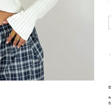
D
M
f