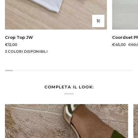
Crop
Coordset
Crop Top JW
Coordset P
Top
Phantom
€12,00
€45,00
€50,
JW
Quadretti
Panna
Marrone
Bianco
3 COLORI DISPONIBILI
COMPLETA IL LOOK: