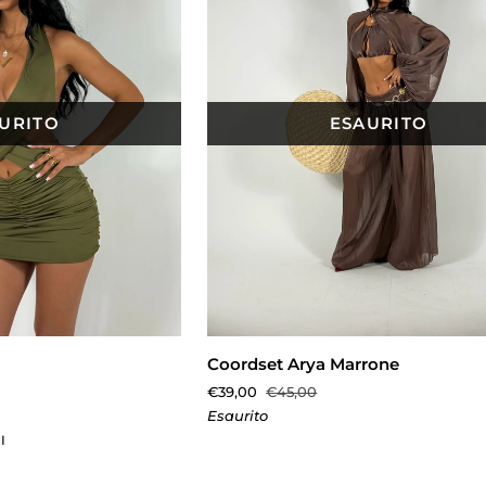
URITO
ESAURITO
TA RAPIDA
AGGIUNGI AL CARRELLO
Coordset
Coordset Arya Marrone
Arya
€39,00
€45,00
Marrone
Esaurito
I