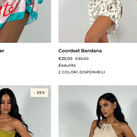
AL CARRELLO
AGGIUNTA RAPIDA
Coordset
er
Coordset Bandana
Bandana
€29,00
€33,00
Esaurito
Panna
Rosso
2 COLORI DISPONIBILI
- 25%