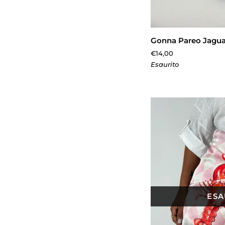
AGGIUNGI 
Gonna
Gonna Pareo Jagua
Pareo
€14,00
Jaguar
Esaurito
ESA