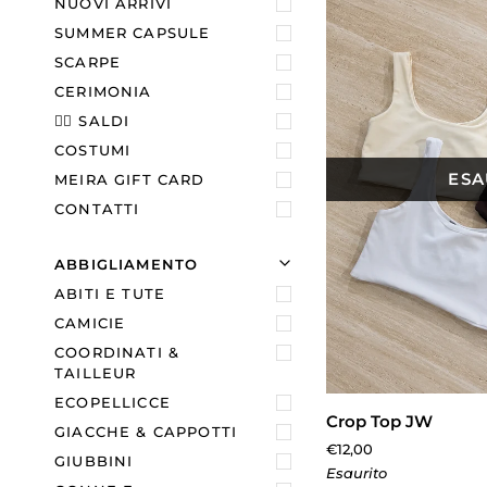
E
S
P
A
N
D
I
M
E
N
N
A
S
C
O
N
D
I
M
E
N
NUOVI ARRIVI
SUMMER CAPSULE
SCARPE
CERIMONIA
❤️‍🔥 SALDI
COSTUMI
ESA
MEIRA GIFT CARD
CONTATTI
U
U
E
S
P
A
N
D
I
M
E
N
N
A
S
C
O
N
D
I
M
E
N
ABBIGLIAMENTO
ABITI E TUTE
CAMICIE
COORDINATI &
AGGIUN
TAILLEUR
ECOPELLICCE
Crop
Crop Top JW
GIACCHE & CAPPOTTI
Top
€12,00
JW
GIUBBINI
Esaurito