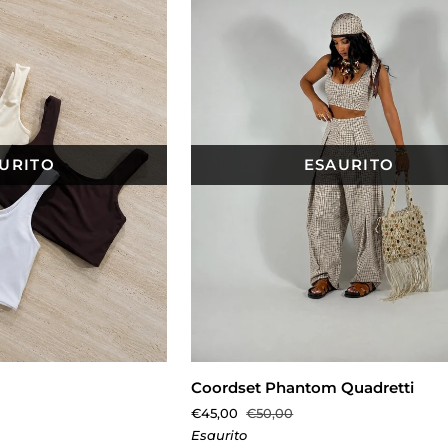
URITO
ESAURITO
TA RAPIDA
AGGIUNGI AL CARRELLO
Coordset
Coordset Phantom Quadretti
Phantom
€45,00
€50,00
Quadretti
Esaurito