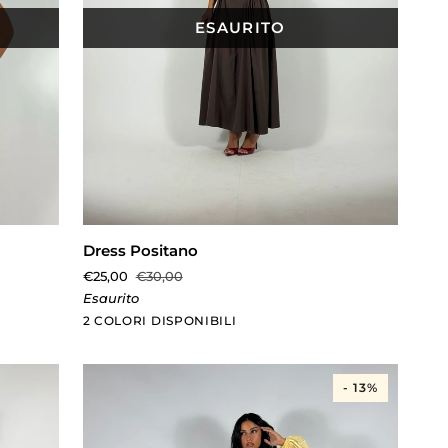
ESAURITO
AGGIUNTA RAPIDA
Dress
Dress Positano
Positano
€25,00
€30,00
Esaurito
Marrone
Bianco
2 COLORI DISPONIBILI
- 13%