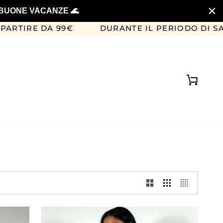
. BUONE VACANZE 🌊
 99€
DURANTE IL PERIODO DI SALDI NON SI
Carrell