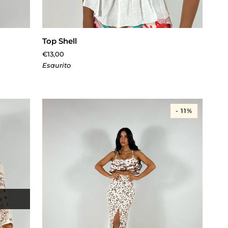
AGGIUNGI AL CARRELLO
Top
Top Shell
Shell
€13,00
Esaurito
- 11%