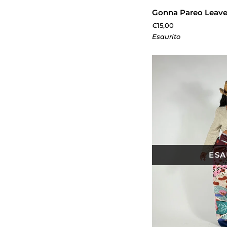
Gonna
Gonna Pareo Leav
Pareo
€15,00
Leaves
Esaurito
ESA