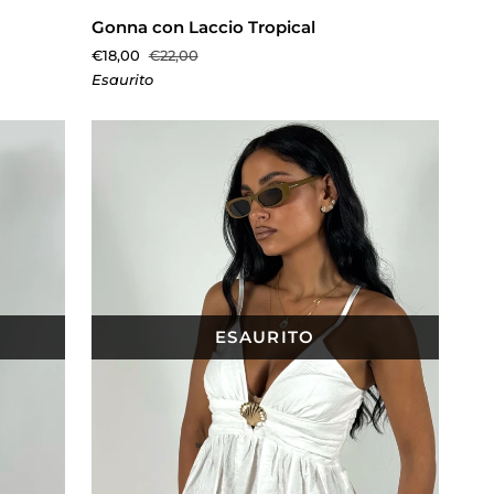
Gonna
Gonna con Laccio Tropical
con
€18,00
€22,00
Laccio
Esaurito
Tropical
ESAURITO