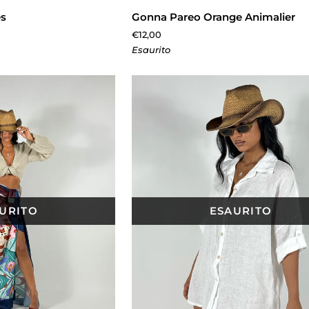
Gonna
es
Gonna Pareo Orange Animalier
Pareo
€12,00
Orange
Esaurito
Animalier
URITO
ESAURITO