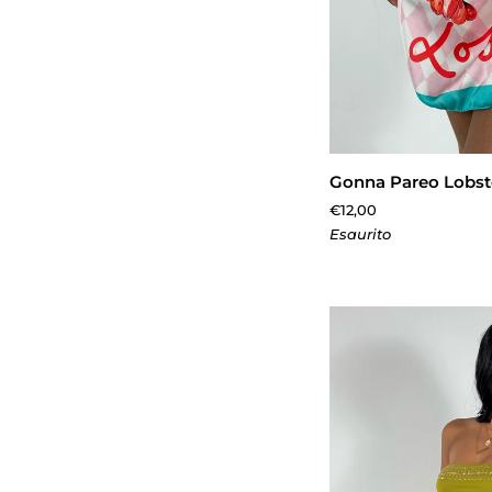
AGGIUNGI 
Gonna
Gonna Pareo Lobst
Pareo
€12,00
Lobster
Esaurito