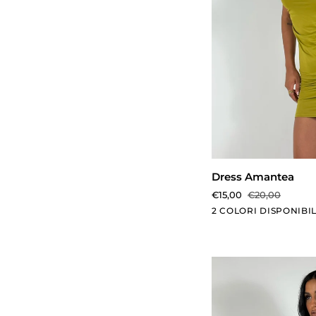
AGGIUN
Dress
Dress Amantea
Amantea
€15,00
€20,00
Verde
Mattone
2 COLORI DISPONIBIL
Mela