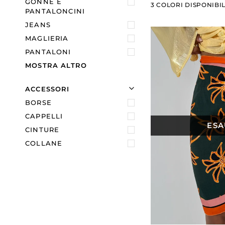
GONNE E
Panna
Marrone
Bianco
3 COLORI DISPONIBIL
PANTALONCINI
JEANS
MAGLIERIA
PANTALONI
MOSTRA ALTRO
U
U
E
S
P
A
N
D
I
M
E
N
N
A
S
C
O
N
D
I
M
E
N
ACCESSORI
BORSE
CAPPELLI
ESA
CINTURE
COLLANE
AGGIUNGI 