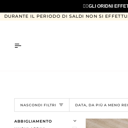
Salta
❤️‍🔥GLI ORIDNI E
al
contenuto
L PERIODO DI SALDI NON SI EFFETTUANO CAMBI 
ORDINA
NASCONDI FILTRI
DATA, DA PIÙ A MENO R
U
U
ABBIGLIAMENTO