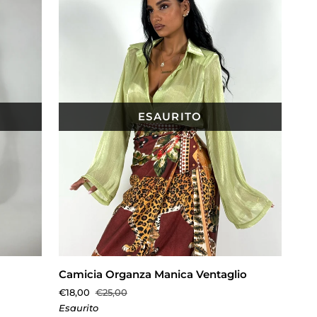
ESAURITO
AGGIUNTA RAPIDA
Camicia
Camicia Organza Manica Ventaglio
Organza
€18,00
€25,00
Manica
Esaurito
Ventaglio