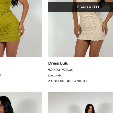
ESAURITO
TA RAPIDA
AGGIUNTA RAPIDA
Dress
Dress Lulù
Lulù
€20,00
€25,00
Esaurito
I
Beige
Bianco
2 COLORI DISPONIBILI