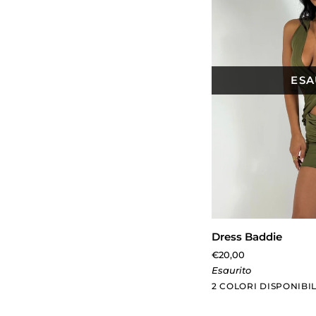
ESA
AGGIUN
Dress
Dress Baddie
Baddie
€20,00
Esaurito
Verde
Bianco
2 COLORI DISPONIBIL
Militare