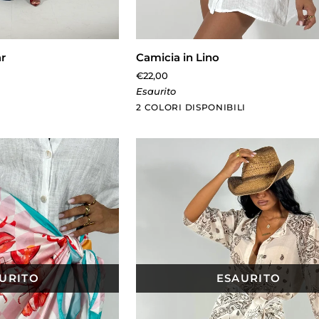
AL CARRELLO
AGGIUNTA RAPIDA
Camicia
r
Camicia in Lino
in
€22,00
Lino
Esaurito
Bianco
Khaki
2 COLORI DISPONIBILI
URITO
ESAURITO