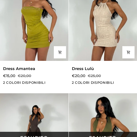
Dress
Dress
Dress Amantea
Dress Lulù
Amantea
Lulù
€15,00
€20,00
€20,00
€25,00
Verde
Mattone
Beige
Bianco
2 COLORI DISPONIBILI
2 COLORI DISPONIBILI
Mela