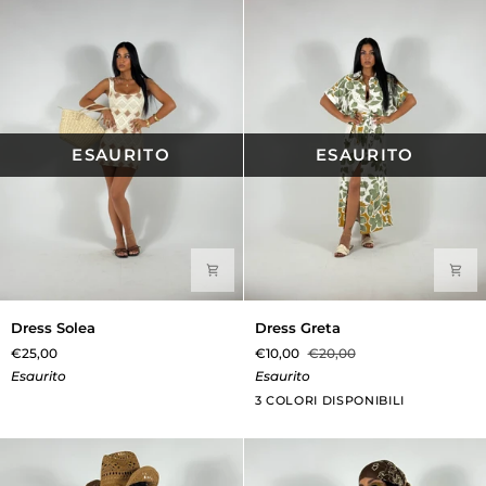
ESAURITO
ESAURITO
Dress
Dress
Dress Solea
Dress Greta
Solea
Greta
€25,00
€10,00
€20,00
Esaurito
Esaurito
Verde
Blu
Grigio
3 COLORI DISPONIBILI
Scuro