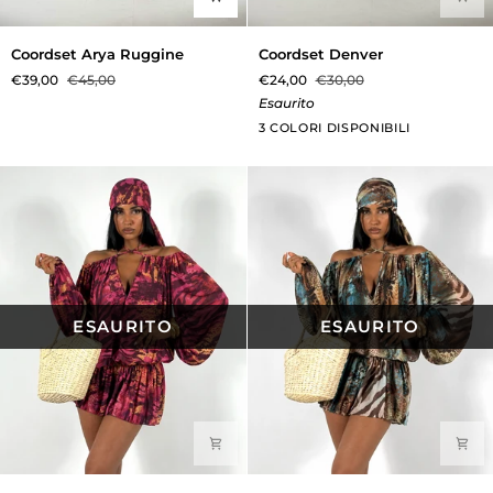
Coordset
Coordset
Coordset Arya Ruggine
Coordset Denver
Arya
Denver
€39,00
€45,00
€24,00
€30,00
Ruggine
Esaurito
Verde
Beige
Marrone
3 COLORI DISPONIBILI
Militare
ESAURITO
ESAURITO
Dress
Dress