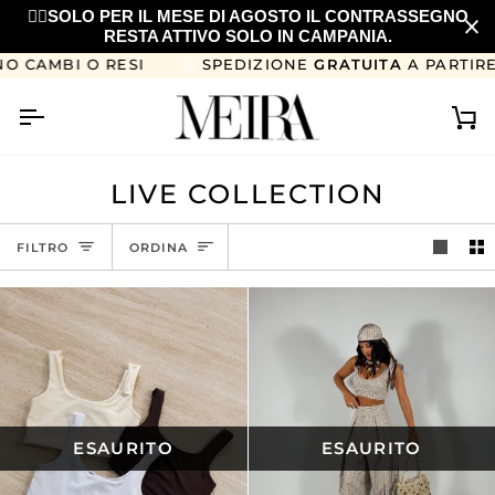
Salta
❤️‍🔥SOLO PER IL MESE DI AGOSTO IL CONTRASSEGNO
al
RESTA ATTIVO SOLO IN CAMPANIA.
contenuto
O RESI
SPEDIZIONE
GRATUITA
A PARTIRE DA 99€
Ca
LIVE COLLECTION
ORDINA
FILTRO
ORDINA
ESAURITO
ESAURITO