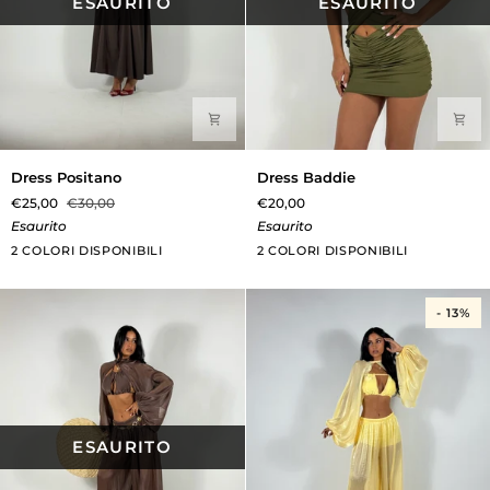
ESAURITO
ESAURITO
Dress
Dress
Dress Positano
Dress Baddie
Positano
Baddie
€25,00
€30,00
€20,00
Esaurito
Esaurito
Marrone
Bianco
Verde
Bianco
2 COLORI DISPONIBILI
2 COLORI DISPONIBILI
Militare
- 13%
ESAURITO