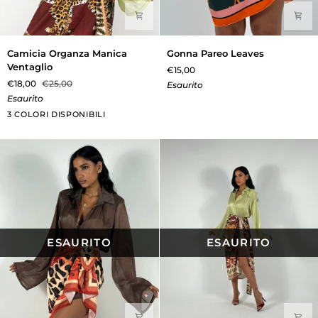
Camicia
Gonna
Camicia Organza Manica
Gonna Pareo Leaves
Organza
Pareo
Ventaglio
€15,00
Manica
Leaves
€18,00
€25,00
Esaurito
Ventaglio
Esaurito
Verde
Giallo
Marrone
3 COLORI DISPONIBILI
Mela
ESAURITO
ESAURITO