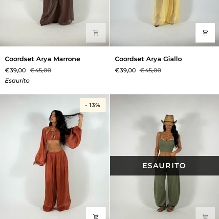
Coordset
Coordset
Coordset Arya Marrone
Coordset Arya Giallo
Arya
Arya
€39,00
€45,00
€39,00
€45,00
Marrone
Giallo
Esaurito
- 13%
ESAURITO