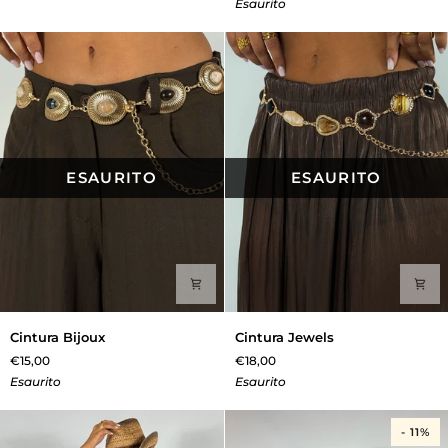
Esaurito
ESAURITO
ESAURITO
Cintura
Cintura
Cintura Bijoux
Cintura Jewels
Bijoux
Jewels
€15,00
€18,00
Esaurito
Esaurito
- 11%