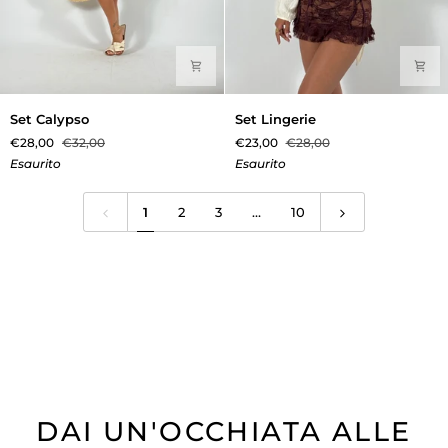
Set
Set
Set Calypso
Set Lingerie
Calypso
Lingerie
€28,00
€32,00
€23,00
€28,00
Esaurito
Esaurito
1
2
3
…
10
DAI UN'OCCHIATA ALLE