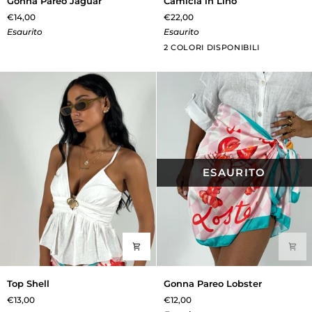
Gonna Pareo Jaguar
Camicia in Lino
Pareo
in
€14,00
€22,00
Jaguar
Lino
Esaurito
Esaurito
Bianco
Khaki
2 COLORI DISPONIBILI
ESAURITO
Top
Gonna
Top Shell
Gonna Pareo Lobster
Shell
Pareo
€13,00
€12,00
Lobster