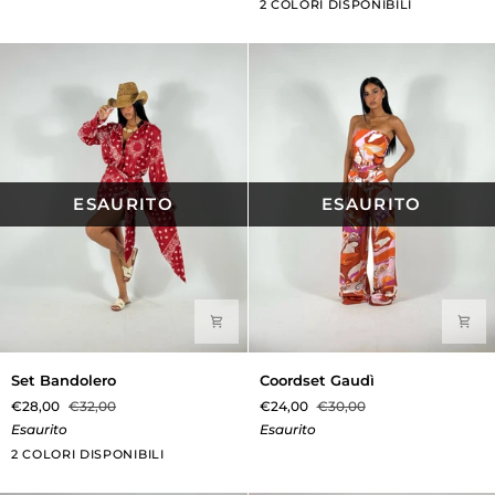
Bianco
Rosso
2 COLORI DISPONIBILI
ESAURITO
ESAURITO
Set
Coordset
Set Bandolero
Coordset Gaudì
Bandolero
Gaudì
€28,00
€32,00
€24,00
€30,00
Esaurito
Esaurito
Marrone
Rosso
2 COLORI DISPONIBILI