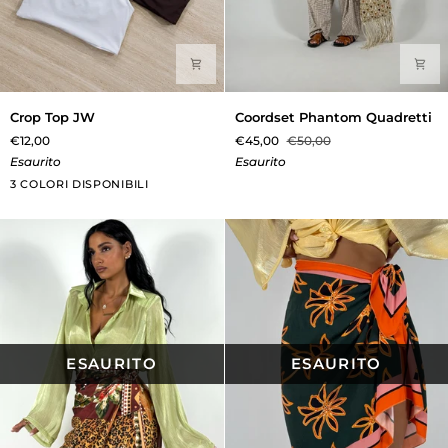
Crop
Coordset
Crop Top JW
Coordset Phantom Quadretti
Top
Phantom
€12,00
€45,00
€50,00
JW
Quadretti
Esaurito
Esaurito
Panna
Marrone
Bianco
3 COLORI DISPONIBILI
ESAURITO
ESAURITO