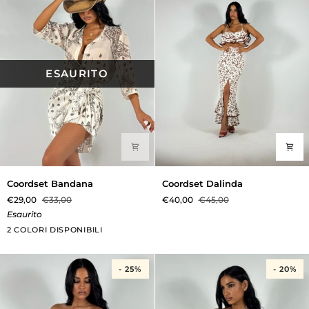
ESAURITO
Coordset
Coordset
Coordset Bandana
Coordset Dalinda
Bandana
Dalinda
€29,00
€33,00
€40,00
€45,00
Esaurito
Panna
Rosso
2 COLORI DISPONIBILI
- 25%
- 20%