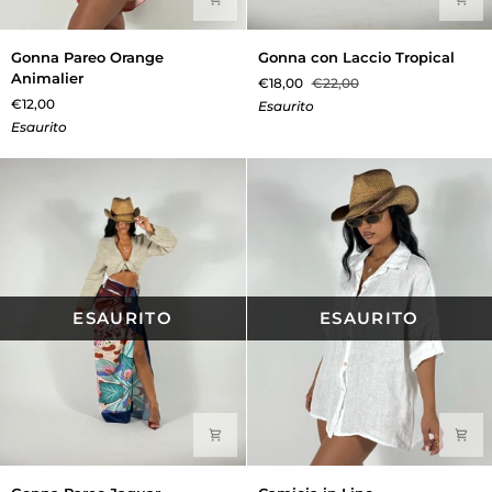
Gonna
Gonna
Gonna Pareo Orange
Gonna con Laccio Tropical
Pareo
con
Animalier
€18,00
€22,00
Orange
Laccio
€12,00
Esaurito
Animalier
Tropical
Esaurito
ESAURITO
ESAURITO
Gonna
Camicia